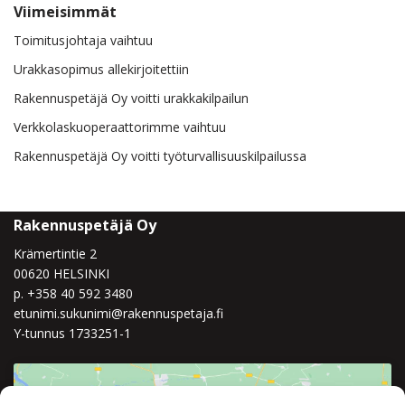
Viimeisimmät
Toimitusjohtaja vaihtuu
Urakkasopimus allekirjoitettiin
Rakennuspetäjä Oy voitti urakkakilpailun
Verkkolaskuoperaattorimme vaihtuu
Rakennuspetäjä Oy voitti työturvallisuuskilpailussa
Rakennuspetäjä Oy
Krämertintie 2
00620 HELSINKI
p. +358 40 592 3480
etunimi.sukunimi@rakennuspetaja.fi
Y-tunnus 1733251-1