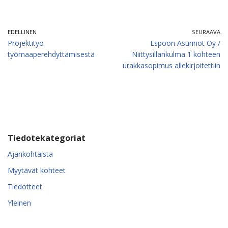
EDELLINEN
SEURAAVA
Projektityö
Espoon Asunnot Oy /
työmaaperehdyttämisestä
Niittysillankulma 1 kohteen
urakkasopimus allekirjoitettiin
Tiedotekategoriat
Ajankohtaista
Myytävät kohteet
Tiedotteet
Yleinen