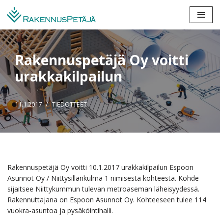
Siirry
suoraan
sisältöön
Rakennuspetäjä Oy voitti
urakkakilpailun
11.1.2017
TIEDOTTEET
Rakennuspetäjä Oy voitti 10.1.2017 urakkakilpailun Espoon
Asunnot Oy / Niittysillankulma 1 nimisestä kohteesta. Kohde
sijaitsee Niittykummun tulevan metroaseman läheisyydessä.
Rakennuttajana on Espoon Asunnot Oy. Kohteeseen tulee 114
vuokra-asuntoa ja pysäköintihalli.